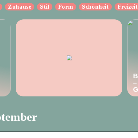
Zuhause
Stil
Form
Schönheit
Freizeit
B
–
G
ptember