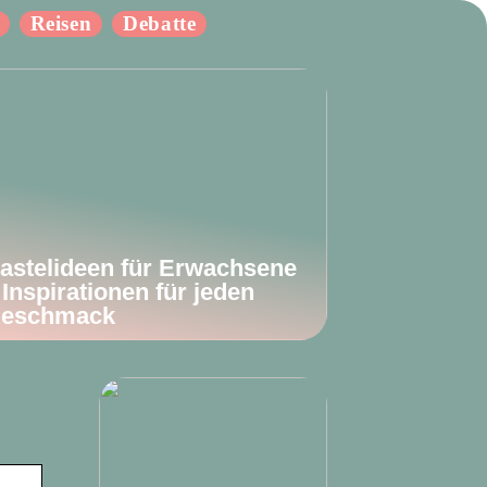
Reisen
Debatte
astelideen für Erwachsene
 Inspirationen für jeden
eschmack