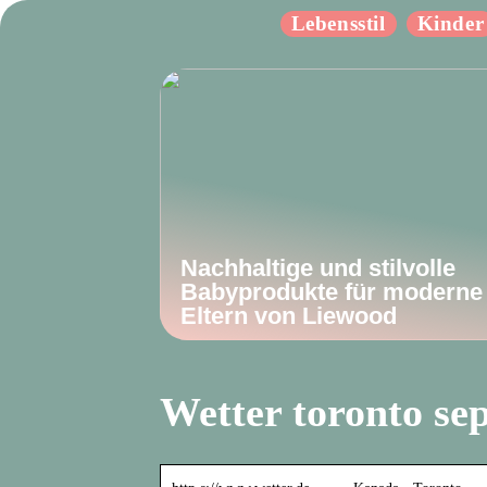
Lebensstil
Kinder
Nachhaltige und stilvolle
Babyprodukte für moderne
Eltern von Liewood
Wetter toronto se