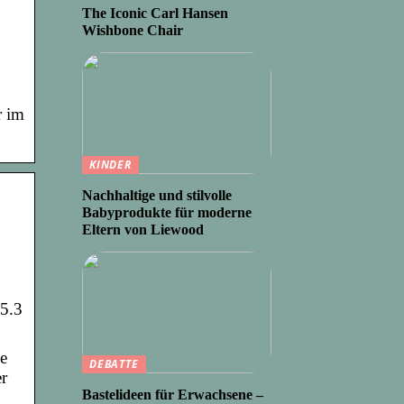
The Iconic Carl Hansen
Wishbone Chair
r im
KINDER
Nachhaltige und stilvolle
Babyprodukte für moderne
Eltern von Liewood
15.3
le
DEBATTE
r
Bastelideen für Erwachsene –