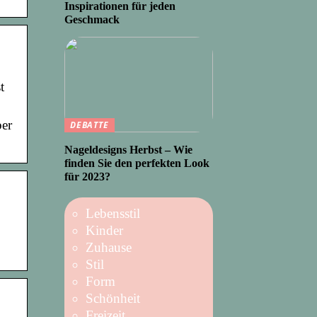
Inspirationen für jeden
Geschmack
t
ber
DEBATTE
Nageldesigns Herbst – Wie
finden Sie den perfekten Look
für 2023?
Lebensstil
Kinder
Zuhause
Stil
Form
Schönheit
Freizeit