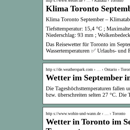
http s://www.wetter.de › … › Kanada › Toronto
Klima Toronto Septemb
Klima Toronto September – Klimatabel
Tiefsttemperatur: 15,4 °C ; Maximalte
Niederschlag: 93 mm ; Wolkenbedec
Das Reisewetter für Toronto im Sept
Wassertemperaturen ✅ Urlaubs- und Re
http s://de.weatherspark.com › … › Ontario › Toro
Wetter im September i
Die Tageshöchsttemperaturen fallen u
bzw. überschreiten selten 27 °C. Die
http s://www.wohin-und-wann.de › … › Toronto
Wetter in Toronto im 