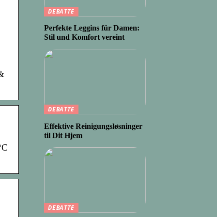
DEBATTE
Perfekte Leggins für Damen:
Stil und Komfort vereint
 &
DEBATTE
Effektive Reinigungsløsninger
til Dit Hjem
°C
DEBATTE