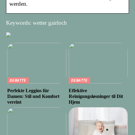
werden.
Keywords: wetter gairloch
DEBATTE
DEBATTE
Perfekte Leggins für
Effektive
Damen: Stil und Komfort
Reinigungsløsninger til Dit
vereint
Hjem