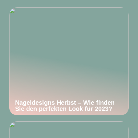
Nageldesigns Herbst – Wie finden
Sie den perfekten Look für 2023?