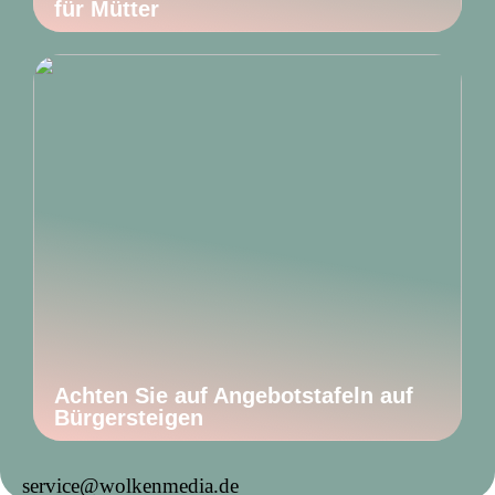
für Mütter
Achten Sie auf Angebotstafeln auf
Bürgersteigen
service@wolkenmedia.de