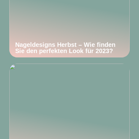
Nageldesigns Herbst – Wie finden
Sie den perfekten Look für 2023?