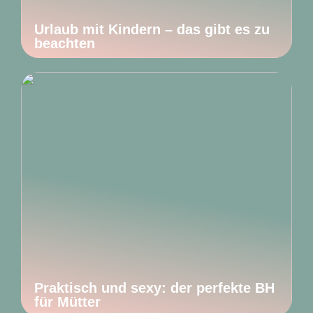
Urlaub mit Kindern – das gibt es zu
beachten
Praktisch und sexy: der perfekte BH
für Mütter