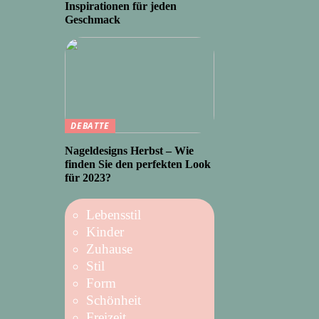
Inspirationen für jeden
Geschmack
DEBATTE
Nageldesigns Herbst – Wie
finden Sie den perfekten Look
für 2023?
Lebensstil
Kinder
Zuhause
Stil
Form
Schönheit
Freizeit