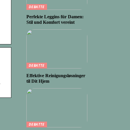
DEBATTE
Perfekte Leggins für Damen:
Stil und Komfort vereint
DEBATTE
Effektive Reinigungsløsninger
til Dit Hjem
,
DEBATTE