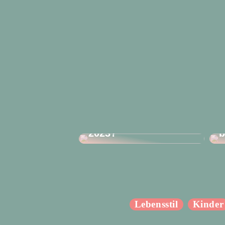
Nageldesigns Herbst
– Wie finden Sie den
U
perfekten Look für
d
2023?
b
Lebensstil
Kinder