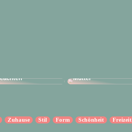
rlaub mit Kindern –
Praktisch und sexy:
as gibt es zu
der perfekte BH für
eachten
Mütter
Zuhause
Stil
Form
Schönheit
Freizeit