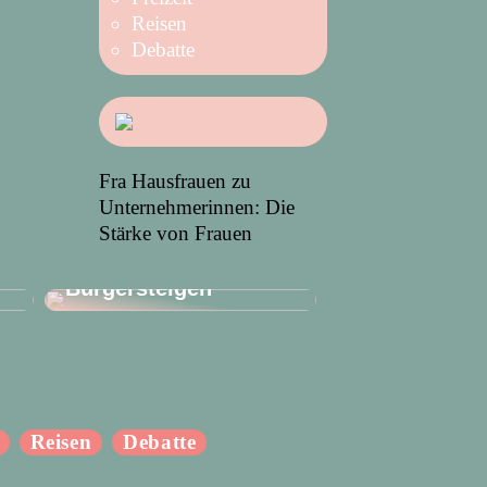
Reisen
Debatte
Fra Hausfrauen zu
Unternehmerinnen: Die
Stärke von Frauen
Achten Sie auf
Angebotstafeln auf
Bürgersteigen
Reisen
Debatte