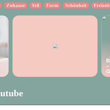
Zuhause
Stil
Form
Schönheit
Freizeit
B
–
G
outube