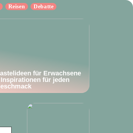
Reisen
Debatte
astelideen für Erwachsene
 Inspirationen für jeden
eschmack