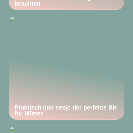
beachten
Praktisch und sexy: der perfekte BH
für Mütter