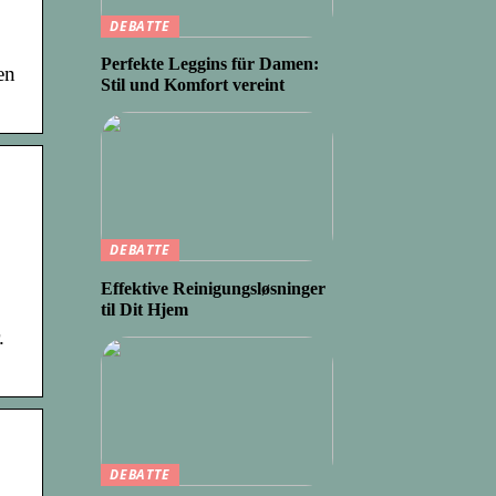
DEBATTE
Perfekte Leggins für Damen:
en
Stil und Komfort vereint
DEBATTE
Effektive Reinigungsløsninger
til Dit Hjem
.
DEBATTE