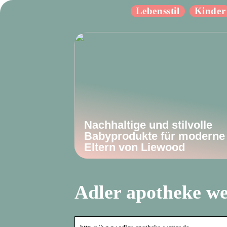
Lebensstil
Kinder
Nachhaltige und stilvolle
Babyprodukte für moderne
Eltern von Liewood
Adler apotheke we