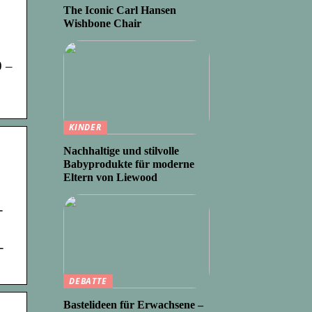
The Iconic Carl Hansen
Wishbone Chair
0 –
KINDER
Nachhaltige und stilvolle
Babyprodukte für moderne
Eltern von Liewood
-
-
DEBATTE
Bastelideen für Erwachsene –