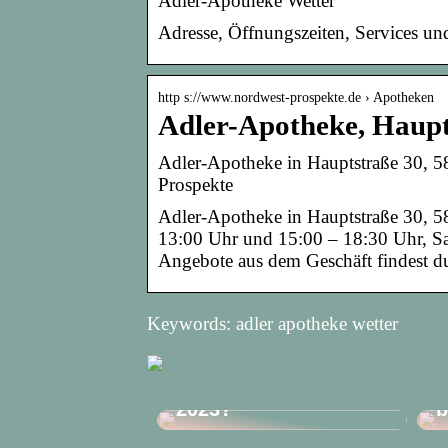
Adler-Apotheke Wetter
Adresse, Öffnungszeiten, Services u
http s://www.nordwest-prospekte.de › Apotheken
Adler-Apotheke, Haupt
Adler-Apotheke in Hauptstraße 30, 
Prospekte
Adler-Apotheke in Hauptstraße 30, 5
13:00 Uhr und 15:00 – 18:30 Uhr, Sa
Angebote aus dem Geschäft findest d
Keywords: adler apotheke wetter
Nageldesigns Herbst
– Wie finden Sie den
U
perfekten Look für
d
2023?
b