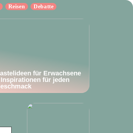
Reisen
Debatte
astelideen für Erwachsene
 Inspirationen für jeden
eschmack