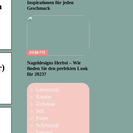
Inspirationen für jeden
n
Geschmack
DEBATTE
Nageldesigns Herbst – Wie
r)
finden Sie den perfekten Look
für 2023?
Lebensstil
Kinder
Zuhause
Stil
Form
Schönheit
Freizeit