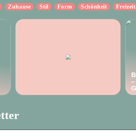
Zuhause
Stil
Form
Schönheit
Freizeit
B
–
G
tter